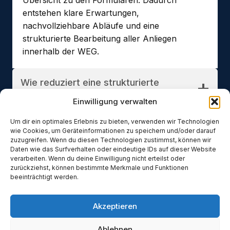
Übersicht zu den Formularen. Dadurch
entstehen klare Erwartungen,
nachvollziehbare Abläufe und eine
strukturierte Bearbeitung aller Anliegen
innerhalb der WEG.
Wie reduziert eine strukturierte
Verwaltung Konflikt?
Einwilligung verwalten
Um dir ein optimales Erlebnis zu bieten, verwenden wir Technologien
Wie läuft die Kommunikation mit
wie Cookies, um Geräteinformationen zu speichern und/oder darauf
Eigentümern ab?
zuzugreifen. Wenn du diesen Technologien zustimmst, können wir
Daten wie das Surfverhalten oder eindeutige IDs auf dieser Website
verarbeiten. Wenn du deine Einwilligung nicht erteilst oder
zurückziehst, können bestimmte Merkmale und Funktionen
beeinträchtigt werden.
Impressum
Datenschutzerklärung
Akzeptieren
Ablehnen